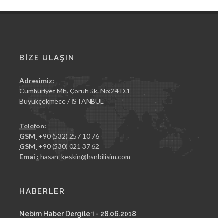
BİZE ULAŞIN
Adresimiz:
Cumhuriyet Mh. Çoruh Sk. No:24 D.1
Büyükçekmece / İSTANBUL
Telefon:
GSM:
+90 (532) 257 10 76
GSM:
+90 (530) 021 37 62
Email:
hasan_keskin@hsnbilisim.com
HABERLER
Nebim Haber Dergileri - 28.06.2018